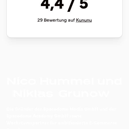
4,4 / 5
29 Bewertung auf
Kununu
Nico Hummel und
Niklas Grunow
Die Gründer der Spacedome Media GmbH und der
Spacedome Academy GmbH sowie
Wachstumspartner für ambitionierte E-Commerce