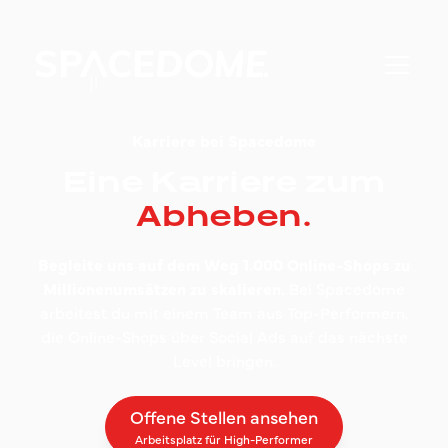
Karriere bei Spacedome
Eine Karriere zum
Abheben.
Begleite uns auf dem Weg 1.000 Online-Shops zu
Millionenumsätzen zu skalieren.
Bei Spacedome
arbeitest du mit einem Team aus Top-Performern,
die Online-Shops über Social Ads auf das nächste
Level bringen.
Offene Stellen ansehen
Arbeitsplatz für High-Performer