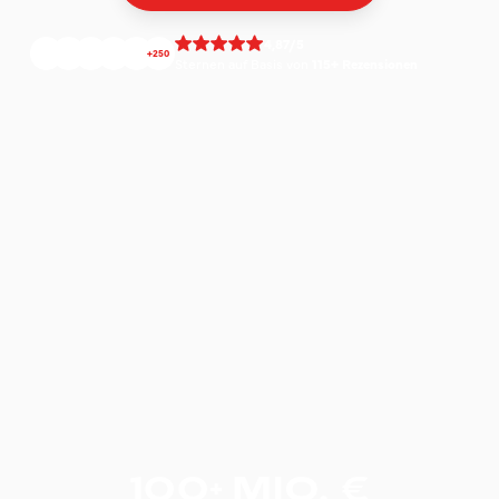
4,87/5
+250
Sternen auf Basis von
115+ Rezensionen
100+ MIO. €