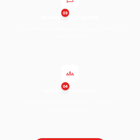
03
Bewerbungsgespräch
Ein vertiefendes Gespräch zu deinen Skills und
unserer Kultur.
04
Willkommen im Team
Du startest bei Spacedome – und deine
Karriere hebt ab.