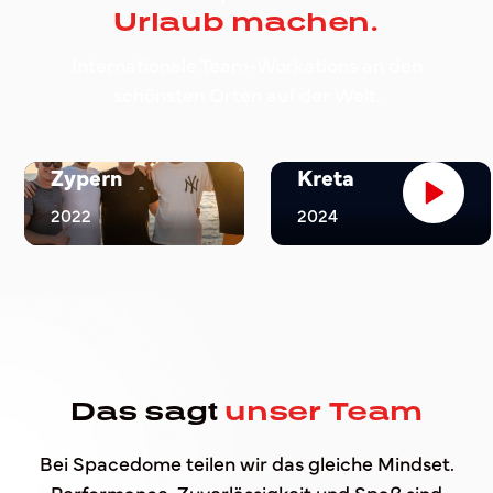
Urlaub machen.
Internationale Team-Workations an den
schönsten Orten auf der Welt.
Zypern
Kreta
2022
2024
Das sagt
unser Team
Bei Spacedome teilen wir das gleiche Mindset.
Performance, Zuverlässigkeit und Spaß sind