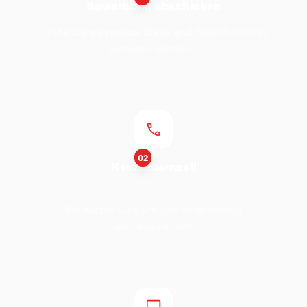
Bewerbung abschicken
Finde die passende Stelle und bewirb dich in
wenigen Minuten.
02
Kennenlerncall
Ein kurzer Call, um uns gegenseitig
kennenzulernen.